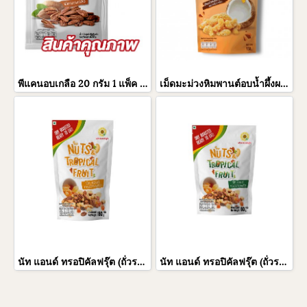
พีแคนอบเกลือ 20 กรัม 1 แพ็ค 5 ซอง
เม็ดมะม่วงหิมพานต์อบน้ำผึ้งผสมเกล็ดมะพร้าว 150 กรัม(Coconut-Honey Cashew Nut Crunch 150 g.)
นัท แอนด์ ทรอปิคัลฟรุ๊ต (ถั่วรวมผสมผลไม้อบแห้ง) 180 กรัม 1 ถุง
นัท แอนด์ ทรอปิคัลฟรุ๊ต (ถั่วรวมผสมผลไม้อบแห้ง) 80 กรัม 1 ถุง