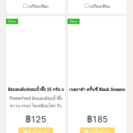
เปรียบเทียบ
เปรียบเทียบ
New
New
อัลมอนด์แท่งอบน้ำผึ้ง 25 กรัม แพ็ค 5 ซอง
เนยงาดำ ครั้นชี่ Black Sesame Bu
Flowerfood อัลมอนด์อบน้ำผึ้ง
หวาน กรอบ ไม่เหมือนใคร รับ
ประทานง่าย เหมาะสำหรับทุก
฿125
฿185
คน
สั่งซื้อสินค้า
สั่งซื้อสินค้า