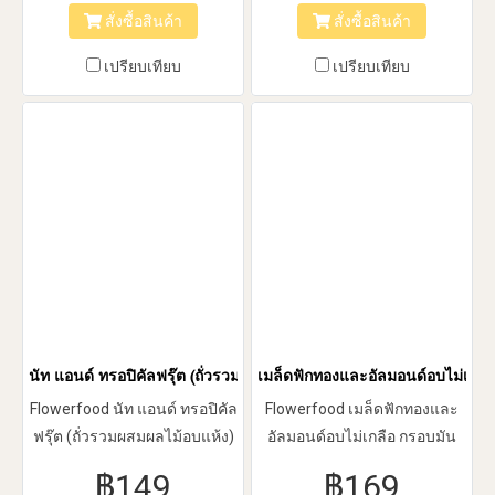
หมากโต ป้องกันนิ่ว สำหรับผู้
และมะละกออบแห้ง
สั่งซื้อสินค้า
สั่งซื้อสินค้า
หญิงวัยทองจะช่วยปรับสมดุล
ของฮอร์โมน
เปรียบเทียบ
เปรียบเทียบ
นัท แอนด์ ทรอปิคัลฟรุ๊ต (ถั่วรวมผสมผลไม้อบแห้ง) 180 กรัม 1 ถุง
เมล็ดฟักทองและอัลมอนด์อบไม่เกลือ
Flowerfood นัท แอนด์ ทรอปิคัล
Flowerfood เมล็ดฟักทองและ
ฟรุ๊ต (ถั่วรวมผสมผลไม้อบแห้ง)
อัลมอนด์อบไม่เกลือ กรอบมัน
ประกอบด้วย อัลมอนด์,พี
ไม่เหมือนใคร อีกหนึ่งความ
฿149
฿169
แคน,มะม่วงหิมพานต์,สับปะรด,ลูกเกด
ภูมิใจที่เราอยากให้ลูกค้าได้ลอง