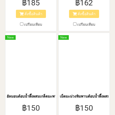
฿185
฿162
เกลือ ไม่มีวัตถุกันเสีย • ได้รับ
ไม่มีวัตถุกันเสีย • ได้รับ
เครื่องหมายทางเลือกสุขภาพ
เครื่องหมายทางเลือกสุขภาพ
สั่งซื้อสินค้า
สั่งซื้อสินค้า
จากกระทรวงสาธารณสุข
จากกระทรวงสาธารณสุข
เปรียบเทียบ
เปรียบเทียบ
New
New
อัลมอนด์อบน้ำผึ้งผสมเกล็ดมะพร้าว 150 กรัม(Coconut-Honey Almon
เม็ดมะม่วงหิมพานต์อบน้ำผึ้งผสมเ
฿150
฿150