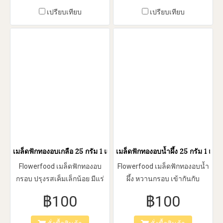
หลากหลายเมนู
เปรียบเทียบ
เปรียบเทียบ
เมล็ดฟักทองอบเกลือ 25 กรัม 1 แพ็ค 5 ซอง
เมล็ดฟักทองอบน้ำผึ้ง 25 กรัม 1 แพ็
Flowerfood เมล็ดฟักทองอบ
Flowerfood เมล็ดฟักทองอบน้ำ
กรอบ ปรุงรสเค็มเล็กน้อย มีแร่
ผึ้ง หวานกรอบ เข้ากันกับ
ธาตุวิตมินที่ร่างกายต้องการ
รสชาติเฉพาะตัวของเมล็ด
฿100
฿100
เช่น สังกะสี ฟอสฟอรัส ช่วย
ฟักทอง เป็นความลงตัวที่เราขอ
ป้องกันต่อมลูกหมากโต ป้องกัน
แนะนำให้ลูกค้าลิ้มลอง