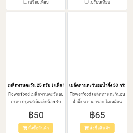
เปรียบเทียบ
เปรียบเทียบ
เมล็ดทานตะวัน 25 กรัม 1 แพ็ค 5 ซอง
เมล็ดทานตะวันอบน้ำผึ้ง 30 กรัม 1 
Flowerfood เมล็ดทานตะวันอบ
Flowerfood เมล็ดทานตะวันอบ
กรอบ ปรุงรสเค็มเล็กน้อย รับ
น้ำผึ้ง หวาน กรอบ ไม่เหมือน
ประทานได้ทันที หรือจะอร่อยกับ
ใคร รับประทานง่าย เหมาะ
฿50
฿65
สลัดผัก ก็เพิ่มความกรอบ และให้
สำหรับทุกคน
รสชาติหอม มัน ใช้เป็นส่วนผสม
สั่งซื้อสินค้า
สั่งซื้อสินค้า
ในการทำเบเกอรี่ ขนมปังได้