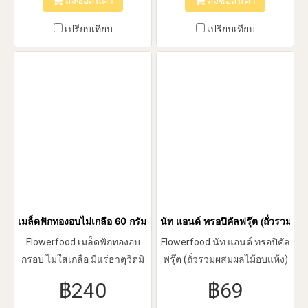
สั่งซื้อสินค้า
สั่งซื้อสินค้า
นิ่ว สำหรับผู้หญิงวัยทองจะช่วย
ปรับสมดุลของฮอร์โมน
เปรียบเทียบ
เปรียบเทียบ
เมล็ดฟักทองอบไม่เกลือ 60 กรัม 1 แพ็ค 5 ซอง
นัท แอนด์ ทรอปิคัลฟรุ๊ต (ถั่วรวมผสม
Flowerfood เมล็ดฟักทองอบ
Flowerfood นัท แอนด์ ทรอปิคัล
กรอบ ไม่ใส่เกลือ มีแร่ธาตุวิตมิ
ฟรุ๊ต (ถั่วรวมผสมผลไม้อบแห้ง)
นที่ร่างกายต้องการ เช่น สังกะสี
ประกอบด้วย อัลมอนด์,พี
฿240
฿69
ฟอสฟอรัส ช่วยป้องกันต่อมลูก
แคน,มะม่วงหิมพานต์,สับปะรด,ลูกเ